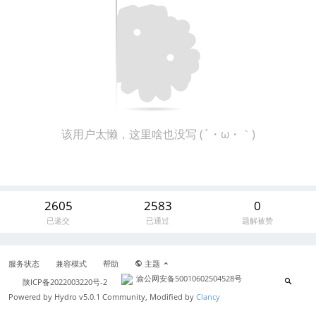
该用户太懒，这里啥也没写 (´・ω・｀)
2605
2583
0
已递交
已通过
题解被赞
服务状态
兼容模式
帮助
主题
渝公网安备50010602504528号
陕ICP备2022003220号-2
Powered by
Hydro v5.0.1
Community, Modified by
Clancy